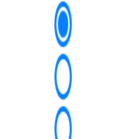
Tà
Đă
Cài