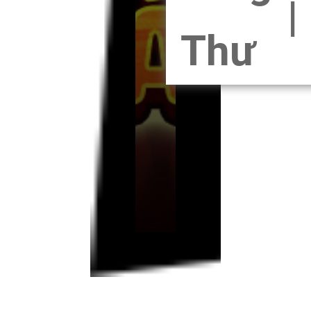
|
Thư
Hướ