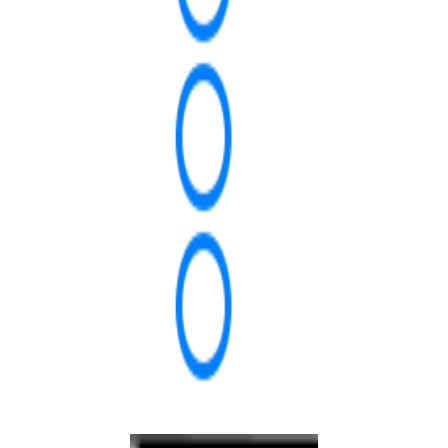
Nạp
Gif