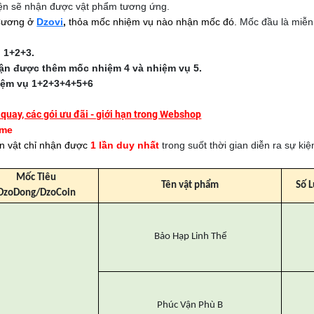
kiện sẽ nhận được vật phẩm tương ứng.
Cương ở
Dzovi
,
thỏa mốc nhiệm vụ nào nhận mốc đó.
Mốc đầu là miễn
 1+2+3.
hận được thêm mốc nhiệm 4 và nhiệm vụ 5.
iệm vụ 1+2+3+4+5+6
uay, các gói ưu đãi - giới hạn trong Webshop
ame
n vật chỉ nhận được
1 lần duy nhất
trong suốt thời gian diễn ra sự kiệ
Mốc Tiêu
Tên vật phẩm
Số 
DzoDong/DzoCoin
Bảo Hạp Linh Thể
Phúc Vận Phù B