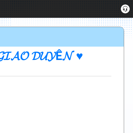
𝓐𝓞 𝓓𝓤𝓨Ê𝓝 ♥