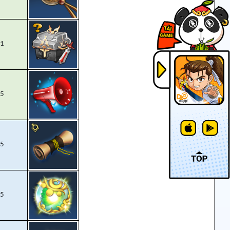
1
5
5
5