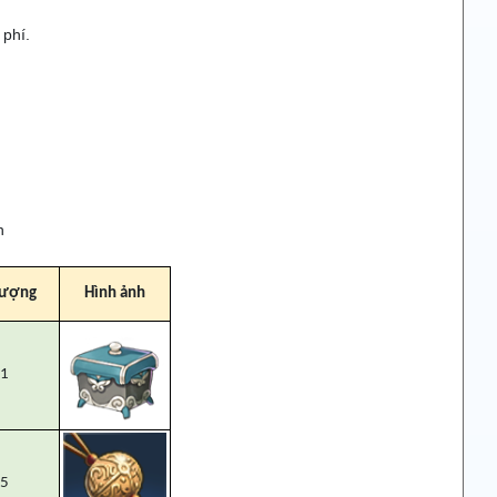
 phí.
n
Lượng
Hình ảnh
1
5