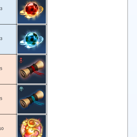
3
3
5
5
10