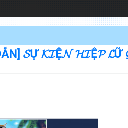
Ự 𝓚𝓘Ệ𝓝 𝓗𝓘Ệ𝓟 𝓛Ữ 𝓖