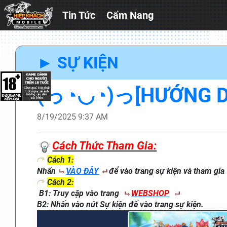
Tin Tức
Cẩm Nang
► SỰ KIỆN
(っ◔◡◔)っ[HƯỚNG DẪN] 𝓢
8/19/2025 9:37 AM
Cách Thức Tham Gia:
Cách 1:
Nhấn
VÀO
ĐÂY
để vào trang sự kiện và tham gia
Cách 2:
B1: Truy cập vào trang
WEBSHOP
B2: Nhấn vào nút Sự kiện để vào trang sự kiện.