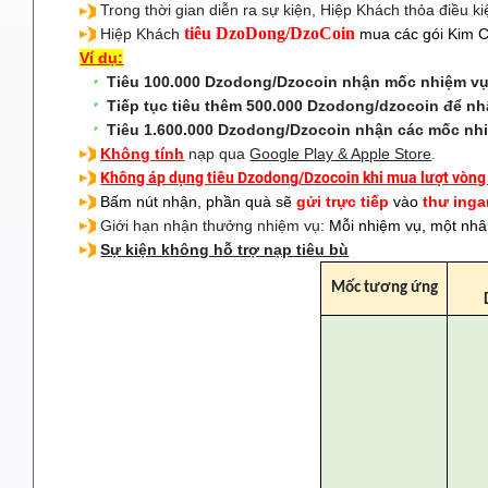
Trong thời gian diễn ra sự kiện, Hiệp Khách thỏa điều 
tiêu DzoDong/DzoCoin
Hiệp Khách
mua các gói Kim 
Ví dụ:
Tiêu 100.000 Dzodong/Dzocoin nhận mốc nhiệm vụ
Tiếp tục tiêu thêm 500.000 Dzodong/dzocoin để n
Tiêu 1.600.000 Dzodong/Dzocoin nhận các mốc nh
Không tính
nạp qua
Google Play & Apple Store
.
Không áp dụng tiêu Dzodong/Dzocoin khi mua lượt vòng q
Bấm nút nhận, phần quà sẽ
gửi trực tiếp
vào
thư ing
Giới hạn nhận thưởng nhiệm vụ:
Mỗi nhiệm vụ, một nhâ
Sự kiện không hỗ trợ nạp tiêu bù
Mốc tương ứng