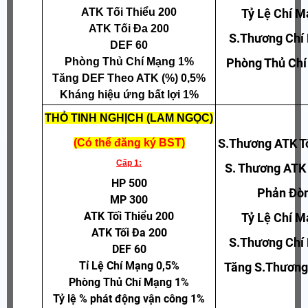
ATK Tối Thiểu 200
Tỷ Lệ Chí 
ATK Tối Đa 200
S.Thương Chí
DEF 60
Phòng Thủ Chí Mạng 1%
Phòng Thủ Ch
Tăng DEF Theo ATK (%) 0,5%
Kháng hiệu ứng bất lợi 1%
THỎ TINH NGHỊCH (LAM NGỌC)
S.Thương ATK T
(Có thể đăng ký BST)
Cấp 1:
S. Thương ATK
HP 500
Phản Đò
MP 300
ATK Tối Thiểu 200
Tỷ Lệ Chí 
ATK Tối Đa 200
S.Thương Chí
DEF 60
Tỉ Lệ Chí Mạng 0,5%
Tăng S.Thương
Phòng Thủ Chí Mạng 1%
Tỷ lệ % phát động vận công 1%