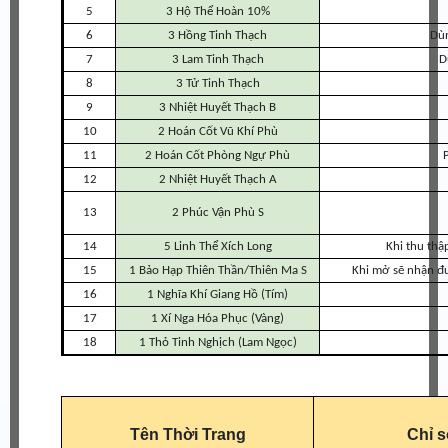
5
3 Hộ Thể Hoàn 10%
6
3 Hồng Tinh Thạch
Dùn
7
3 Lam Tinh Thạch
D
8
3 Tử Tinh Thạch
9
3 Nhiệt Huyết Thạch B
10
2 Hoán Cốt Vũ Khí Phù
11
2 Hoán Cốt Phòng Ngự Phù
12
2 Nhiệt Huyết Thạch A
13
2 Phúc Vận Phù S
14
5 Linh Thể Xích Long
Khi thu thậ
15
1 Bảo Hạp Thiên Thần/Thiên Ma S
Khi mở sẽ nhận đư
16
1 Nghĩa Khí Giang Hồ (Tím)
17
1 Xí Nga Hóa Phục (Vàng)
18
1 Thỏ Tinh Nghịch (Lam Ngọc)
Tên Thời Trang
Chỉ s