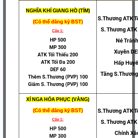
NGHĨA KHÍ GIANG HỒ (TÍM)
S.Thương ATK T
(Có thể đăng ký BST)
S. Thương ATK
Cấp 1:
HP 500
Né Trán
MP 300
Xuyên DE
ATK Tối Thiểu 200
ATK Tối Đa 200
Hấp Huyế
DEF 60
Tăng S.Thương
Thêm S.Thương (PVP) 100
Giảm S. Thương (PVP) 100
XÍ NGA HÓA PHỤC (VÀNG)
S.Thương ATK T
(Có thể đăng ký BST)
Cấp 1:
S. Thương ATK
HP 500
Chính Xá
MP 300