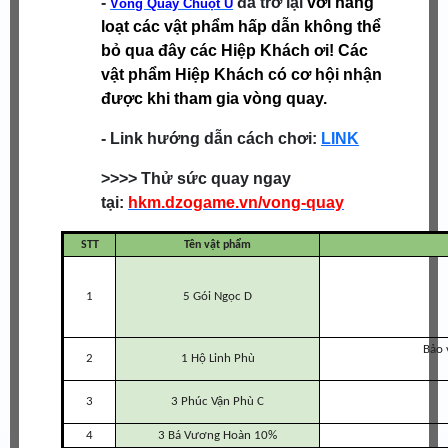
-
đã trở lại
với hàng
Vòng Quay Chuột Ù
loạt các vật phẩm hấp dẫn không thể
bỏ qua đây các Hiệp Khách ơi! Các
vật phẩm Hiệp Khách có cơ hội nhận
được khi tham gia vòng quay.
- Link hướng dẫn cách chơi:
LINK
>>>> Thử sức quay ngay
tại:
hkm.dzogame.vn/vong-quay
STT
Tên vật phẩm
1
5 Gói Ngọc D
Bảo 
2
1 Hộ Linh Phù
3
3 Phúc Vận Phù C
4
3 Bá Vương Hoàn 10%