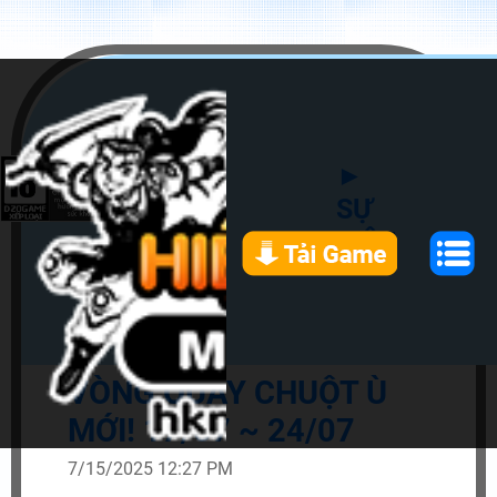
►
SỰ
KIỆN
VÒNG QUAY CHUỘT Ù
MỚI! 17/07 ~ 24/07
7/15/2025 12:27 PM