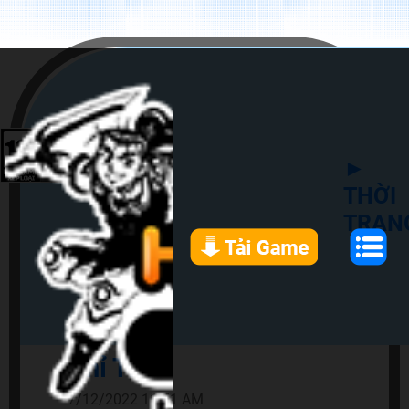
►
THỜI
TRAN
Chỉ Thêu
7/12/2022 11:51 AM