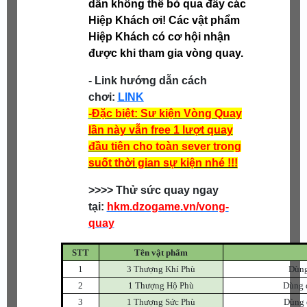
dẫn không thể bỏ qua đây các
Hiệp Khách ơi! Các vật phẩm
Hiệp Khách có cơ hội nhận
được khi tham gia vòng quay.
- Link hướng dẫn cách
chơi:
LINK
-
Đặc biệt: Sư kiện Vòng Quay
lần này vẫn free 1 lượt quay
đầu tiên cho toàn sever trong
suốt thời gian sự kiện nhé !!!
>>>> Thử sức quay ngay
tại:
hkm.dzogame.vn/vong-
quay
STT
Tên vật phẩm
1
3 Thượng Khí Phù
Dùng
2
1 Thượng Hộ Phù
Dùng đ
3
1 Thượng Sức Phù
Dùng đ