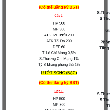
(Có thể đăng ký BST)
S.Thươ
Cấp 1:
S.Th
HP 500
MP 300
Gi
ATK Tối Thiểu 200
ATK Tối Đa 200
Phòn
DEF 60
Tăng
Tỉ Lệ Chí Mạng 0,5%
S.Thương Chí Mạng 1%
Tỷ lệ kháng phòng thủ 1%
LƯỚT SÓNG (BẠC)
(Có thể đăng ký BST)
Cấp 1:
S.Thươ
HP 500
S.Th
MP 300
T