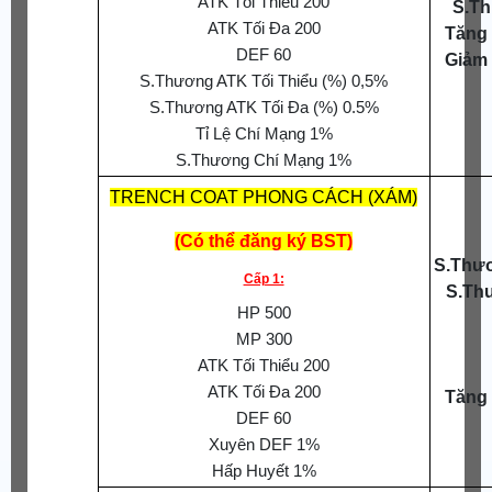
ATK Tối Thiểu 200
S.Th
ATK Tối Đa 200
Tăng
DEF 60
Giảm
S.Thương ATK Tối Thiểu (%) 0,5%
S.Thương ATK Tối Đa (%) 0.5%
Tỉ Lệ Chí Mạng 1%
S.Thương Chí Mạng 1%
TRENCH COAT PHONG CÁCH (XÁM)
(Có thể đăng ký BST)
S.Thươ
Cấp 1:
S.Th
HP 500
MP 300
ATK Tối Thiểu 200
ATK Tối Đa 200
Tăng
DEF 60
Xuyên DEF 1%
Hấp Huyết 1%