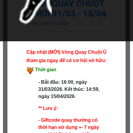
VÒNG QUAY CHUỘT
Ù MỚI 31/03 - 15/04
3/18/2026 5:13 PM
Cập nhật (MỚI) Vòng Quay Chuột Ù
tham gia ngay để có cơ hội sở hữu:
Thời gian
- Bắt đầu: 16:00, ngày
31/03/2026.
Kết thúc: 14:59,
ngày 15/04/2026.
** Lưu ý:
- Giftcode quay thưởng có
thời hạn sử dụng +- 7 ngày