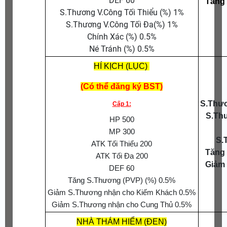
DEF 60
Tăng
S.Thương V.Công Tối Thiểu (%) 1%
S.Thương V.Công Tối Đa(%) 1%
Chính Xác (%) 0.5%
Né Tránh (%) 0.5%
HÍ KỊCH (LỤC)
(Có thể đăng ký BST)
S.Thươ
Cấp 1:
S.Th
HP 500
MP 300
S.
ATK Tối Thiểu 200
Tăng
ATK Tối Đa 200
Giảm
DEF 60
Tăng S.Thương (PVP) (%) 0.5%
Giảm S.Thương nhận cho Kiếm Khách 0.5%
Giảm S.Thương nhận cho Cung Thủ 0.5%
NHÀ THÁM HIỂM (ĐEN)