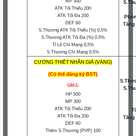
MP 300
S.Th
ATK Tối Thiểu 200
ATK Tối Đa 200
Phòn
DEF 60
Tăng
S.Thương ATK Tối Thiểu (%) 0,5%
S.Thương ATK Tối Đa (%) 0.5%
Tỉ Lệ Chí Mạng 0,5%
S.Thương Chí Mạng 0,5%
CƯƠNG THIẾT NHẪN GIẢ (VÀNG)
(Có thể đăng ký BST)
S.Thươ
Cấp 1:
S.Th
HP 500
MP 300
ATK Tối Thiểu 200
T
ATK Tối Đa 200
Tăng
DEF 60
Thêm S.Thương (PVP) 100