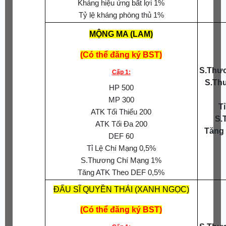
Kháng hiệu ứng bất lợi 1%
Tỷ lệ kháng phòng thủ 1%
MỘNG MA (LAM)
(Có thể đăng ký BST)
S.Thươ
Cấp 1:
S.Th
HP 500
MP 300
T
ATK Tối Thiểu 200
S.
ATK Tối Đa 200
Tăng
DEF 60
Tỉ Lệ Chí Mạng 0,5%
S.Thương Chí Mạng 1%
Tăng ATK Theo DEF 0,5%
ĐẤU SĨ QUYỀN THÁI (XANH NGỌC)
(Có thể đăng ký BST)