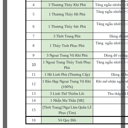
4
3 Thượng Thủy Khí Phù
Tăng ngẫu nhiên 1~3 
Tăng ngẫu nhiên 1~3
5
1 Thượng Thủy Hộ Phù
Tăng ngẫu nhiên 1~3
6
1 Thượng Thủy Sức Phù
7
3 Thời Trang Phù
Dùng để cườ
Tăng ngẫu nhiên 1~3
8
1 Thủy Tinh Phục Phù
9
3 Ngoại Trang Vũ Khí Phù
Dùng để cường 
1 Ngoại Trang Thủy Tinh Phục
Tăng ngẫu nhiên 1~3
10
Phù
11
1 Hộ Linh Phù (Thượng Cấp)
Dùng để bả
1 Bảo Hạp Ngoại Trang Vũ Khí
Khi mở nhận ngẫu nhi
12
(100%)
13
5 Linh Thể Thiểm Lôi
Thu thập đủ 
14
1 Nhẫn Ma Thần [SR]
[Thời Trang] Ngự Lâm Quân Lễ
15
Phục (Tím)
16
Vé Quy Đổi