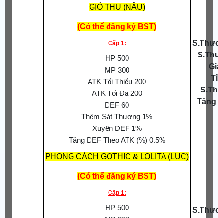
GIÓ THU (NÂU)
(Có thể đăng ký BST)
S.Thươ
Cấp 1:
S.Th
HP 500
Gi
MP 300
T
ATK Tối Thiểu 200
S.Th
ATK Tối Đa 200
Tăng
DEF 60
Thêm Sát Thương 1%
Xuyên DEF 1%
Tăng DEF Theo ATK (%) 0.5%
PHONG CÁCH GOTHIC & LOLITA (LỤC)
(Có thể đăng ký BST)
Cấp 1:
HP 500
S.Thươ