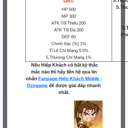
S.Thươ
Cấp 1:
S.Th
HP 500
MP 300
ATK Tối Thiểu 200
S.
ATK Tối Đa 200
Ph
DEF 60
Chính Xác (%) 1%
Tỉ Lệ Chí Mạng 0.5%
S.Thương Chí Mạng 1%
Nếu Hiệp Khách có bất kỳ thắc
mắc nào thì hãy liên hệ qua tin
nhắn
Fanpage Hiệp Khách Mobile -
Dzogame
để được giải đáp nhanh
nhất.