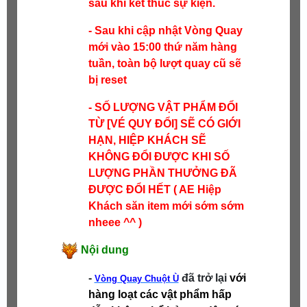
sau khi kết thúc sự kiện.
- Sau khi cập nhật Vòng Quay
mới vào 15:00 thứ năm hàng
tuần, toàn bộ lượt quay cũ sẽ
bị reset
- SỐ LƯỢNG VẬT PHẨM ĐỔI
TỪ [VÉ QUY ĐỔI] SẼ CÓ GIỚI
HẠN, HIỆP KHÁCH SẼ
KHÔNG ĐỔI ĐƯỢC KHI SỐ
LƯỢNG PHẦN THƯỞNG ĐÃ
ĐƯỢC ĐỔI HẾT ( AE Hiệp
Khách săn item mới sớm sớm
nheee ^^ )
Nội dung
-
đã trở lại
với
Vòng Quay Chuột Ù
hàng loạt các vật phẩm hấp