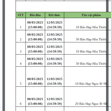
STT
Bắt đầu
Kết thúc
Tên vật phẩm
08/05/2025
12/05/2025
1
(15:00:00)
(14:59:59)
10 Bảo Hạp Hỏa Thiên
08/05/2025
12/05/2025
2
(15:00:00)
(14:59:59)
50 Bảo Hạp Hỏa Thiên
08/05/2025
12/05/2025
3
(15:00:00)
(14:59:59)
10 Bảo Hạp Hỏa Thiên
08/05/2025
12/05/2025
4
(15:00:00)
(14:59:59)
50 Bảo Hạp Hỏa Thiên
08/05/2025
12/05/2025
5
(15:00:00)
(14:59:59)
10 Bảo Hạp Ngọc B~SR
08/05/2025
12/05/2025
6
(15:00:00)
(14:59:59)
20 Bảo Hạp Ngọc B~SR