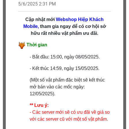
5/6/2025 2:31 PM
Cập nhật mới
Webshop
Hiệp Khách
Mobile,
tham gia ngay để có cơ hội sở
hữu rất nhiều vật phẩm ưu đãi.
Thời gian
- Bắt đầu: 15:00, ngày 08/05/2025.
- Kết thúc 14:59, ngày 15/05/2025.
(Một số vật phẩm đặc biệt sẽ kết thúc
mở bán vào các mốc ngày:
12/05/2025).
** Lưu ý:
- Các server mới sẽ có ưu đãi về giá so
với các server cũ với một số vật phẩm.