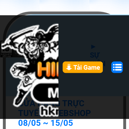
►
SỰ
KIỆN
CỬA HÀNG TRỰC
TUYẾN - WEBSHOP
08/05 ~ 15/05