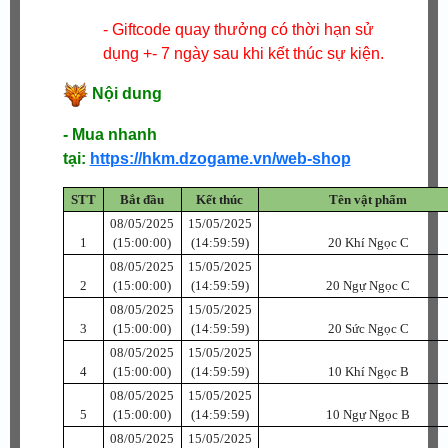
- Giftcode quay thưởng có thời hạn sử
dụng +- 7 ngày sau khi kết thúc sự kiện.
Nội dung
- Mua nhanh
tại:
https://hkm.dzogame.vn/web-shop
STT
Bắt đầu
Kết thúc
Tên vật phẩm
08/05/2025
15/05/2025
1
(15:00:00)
(14:59:59)
20 Khí Ngọc C
08/05/2025
15/05/2025
2
(15:00:00)
(14:59:59)
20 Ngự Ngọc C
08/05/2025
15/05/2025
3
(15:00:00)
(14:59:59)
20 Sức Ngọc C
08/05/2025
15/05/2025
4
(15:00:00)
(14:59:59)
10 Khí Ngọc B
08/05/2025
15/05/2025
5
(15:00:00)
(14:59:59)
10 Ngự Ngọc B
08/05/2025
15/05/2025