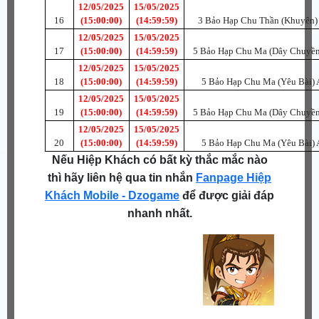
12/05/2025
15/05/2025
16
(15:00:00)
(14:59:59)
3 Bảo Hạp Chu Thần (Khuyên)
12/05/2025
15/05/2025
17
(15:00:00)
(14:59:59)
5 Bảo Hạp Chu Ma (Dây Chuyền
12/05/2025
15/05/2025
18
(15:00:00)
(14:59:59)
5 Bảo Hạp Chu Ma (Yêu Bài) 
12/05/2025
15/05/2025
19
(15:00:00)
(14:59:59)
5 Bảo Hạp Chu Ma (Dây Chuyền
12/05/2025
15/05/2025
20
(15:00:00)
(14:59:59)
5 Bảo Hạp Chu Ma (Yêu Bài) 
Nếu Hiệp Khách có bất kỳ thắc mắc nào
thì hãy liên hệ qua tin nhắn
Fanpage Hiệp
Khách Mobile - Dzogame
để được giải đáp
nhanh nhất.