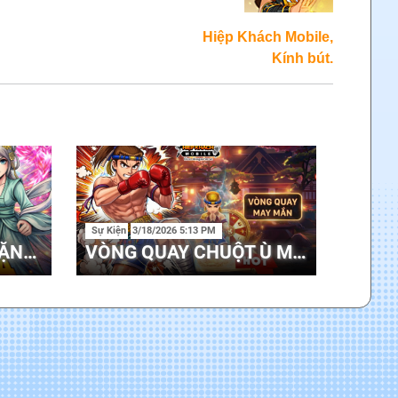
Hiệp Khách Mobile,
Kính bút.
Sự Kiện
3/18/2026 5:13 PM
HƯỚNG DẪN - QUÀ TẶNG PHÚC LỘC THÁNG 4
VÒNG QUAY CHUỘT Ù MỚI 31/03 - 15/04