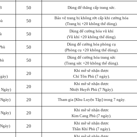
B
50
Dùng để thăng cấp trang sức.
Bảo vệ trang bị không rớt cấp khi cường hóa
hù
50
(Trang bị +20 không thể dùng).
Dùng để cường hóa vũ khí
ù
50
(Vũ khí +20 không thể dùng).
Dùng để cường hóa phòng cụ
Phù
50
(Phòng cụ +20 không thể dùng).
Dùng để cường hóa trang sức
hù
50
(Trang sức +20 không thể dùng).
Khi mở sẽ nhận được
20
Ngày)
Chí Tôn Phù (7 ngày).
Khi mở sẽ nhận được
20
7 Ngày)
Nhiệt Huyết Phù (7 Ngày).
 Ngày)
20
Tham gia [Khu Luyện Tập] trong 7 ngày.
Khi mở sẽ nhận được
 Ngày)
20
Kim Cang Phù (7 ngày).
Khi mở sẽ nhận được
 Ngày)
20
Thần Khí Phù (7 ngày).
Khi mở sẽ nhận được