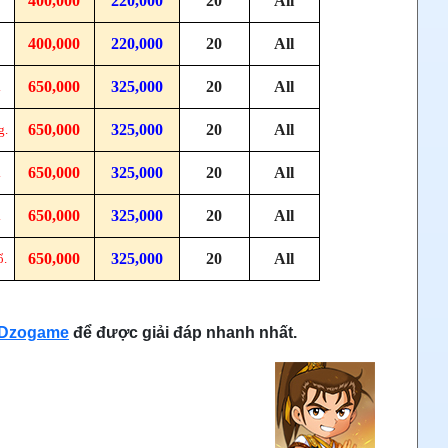
400,000
220,000
20
All
400,000
220,000
20
All
650,000
325,000
20
All
.
650,000
325,000
20
All
g.
650,000
325,000
20
All
.
650,000
325,000
20
All
.
650,000
325,000
20
All
ổ.
- Dzogame
để được giải đáp nhanh nhất.