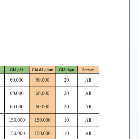
Giá gốc
Giá đã giảm
Giới hạn
Server
60.000
60.000
20
All
60.000
60.000
20
All
60.000
60.000
20
All
150.000
150.000
10
All
150.000
150.000
10
All