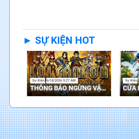
► SỰ KIỆN HOT
Sự Kiện
6/18/2026 9:27 AM
Sự Kiện
THÔNG BÁO NGỪNG VẬN HÀNH HIỆP KHÁCH MOBILE TẠI VIỆT NAM