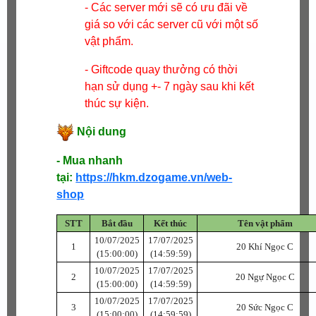
- Các server mới sẽ có ưu đãi về
giá so với các server cũ với một số
vật phẩm.
- Giftcode quay thưởng có thời
hạn sử dụng +- 7 ngày sau khi kết
thúc sự kiện.
Nội dung
- Mua nhanh
tại:
https://hkm.dzogame.vn/web-
shop
STT
Bắt đầu
Kết thúc
Tên vật phẩm
10/07/2025
17/07/2025
1
20 Khí Ngọc C
(15:00:00)
(14:59:59)
10/07/2025
17/07/2025
2
20 Ngự Ngọc C
(15:00:00)
(14:59:59)
10/07/2025
17/07/2025
3
20 Sức Ngọc C
(15:00:00)
(14:59:59)