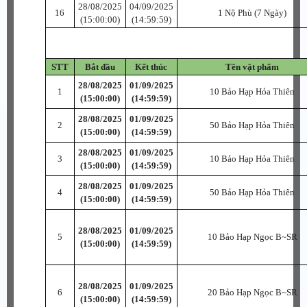
28/08/2025
04/09/2025
16
1 Nộ Phù (7 Ngày)
(15:00:00)
(14:59:59)
STT
Bắt đầu
Kết thúc
Tên vật phẩm
28/08/2025
01/09/2025
1
10 Bảo Hạp Hỏa Thiên
(15:00:00)
(14:59:59)
28/08/2025
01/09/2025
2
50 Bảo Hạp Hỏa Thiên
(15:00:00)
(14:59:59)
28/08/2025
01/09/2025
3
10 Bảo Hạp Hỏa Thiên
(15:00:00)
(14:59:59)
28/08/2025
01/09/2025
4
50 Bảo Hạp Hỏa Thiên
(15:00:00)
(14:59:59)
28/08/2025
01/09/2025
5
10 Bảo Hạp Ngọc B~SR
(15:00:00)
(14:59:59)
28/08/2025
01/09/2025
6
20 Bảo Hạp Ngọc B~SR
(15:00:00)
(14:59:59)