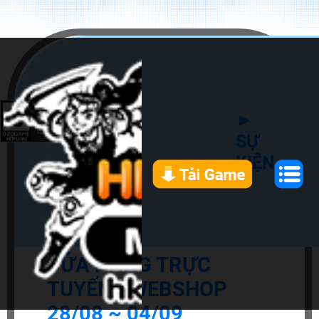
►
SỰ
KIỆN
CỬA HÀNG TRỰC
TUYẾN - WEBSHOP
28/08 ~ 04/09