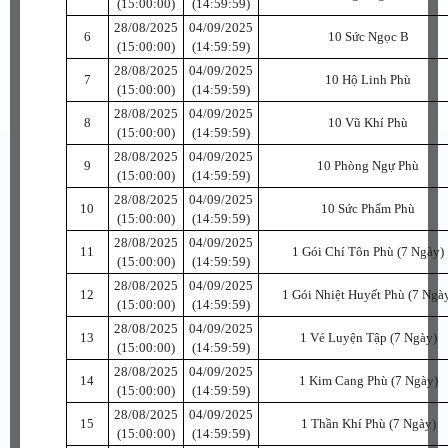
(15:00:00)
(14:59:59)
28/08/2025
04/09/2025
6
10 Sức Ngọc B
(15:00:00)
(14:59:59)
28/08/2025
04/09/2025
7
10 Hộ Linh Phù
(15:00:00)
(14:59:59)
28/08/2025
04/09/2025
8
10 Vũ Khí Phù
(15:00:00)
(14:59:59)
28/08/2025
04/09/2025
9
10 Phòng Ngự Phù
(15:00:00)
(14:59:59)
28/08/2025
04/09/2025
10
10 Sức Phẩm Phù
(15:00:00)
(14:59:59)
28/08/2025
04/09/2025
11
1 Gói Chí Tôn Phù (7 Ngày)
(15:00:00)
(14:59:59)
28/08/2025
04/09/2025
12
1 Gói Nhiệt Huyết Phù (7 Ngà
(15:00:00)
(14:59:59)
28/08/2025
04/09/2025
13
1 Vé Luyện Tập (7 Ngày)
(15:00:00)
(14:59:59)
28/08/2025
04/09/2025
14
1 Kim Cang Phù (7 Ngày)
(15:00:00)
(14:59:59)
28/08/2025
04/09/2025
15
1 Thần Khí Phù (7 Ngày)
(15:00:00)
(14:59:59)