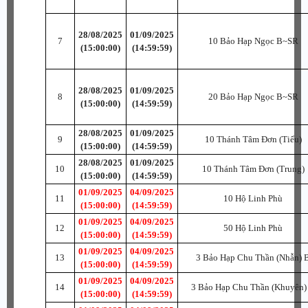
28/08/2025
01/09/2025
7
10 Bảo Hạp Ngọc B~SR
(15:00:00)
(14:59:59)
28/08/2025
01/09/2025
8
20 Bảo Hạp Ngọc B~SR
(15:00:00)
(14:59:59)
28/08/2025
01/09/2025
9
10 Thánh Tâm Đơn (Tiểu)
(15:00:00)
(14:59:59)
28/08/2025
01/09/2025
10
10 Thánh Tâm Đơn (Trung)
(15:00:00)
(14:59:59)
01/09/2025
04/09/2025
11
10 Hộ Linh Phù
(15:00:00)
(14:59:59)
01/09/2025
04/09/2025
12
50 Hộ Linh Phù
(15:00:00)
(14:59:59)
01/09/2025
04/09/2025
13
3 Bảo Hạp Chu Thần (Nhẫn) 
(15:00:00)
(14:59:59)
01/09/2025
04/09/2025
14
3 Bảo Hạp Chu Thần (Khuyên)
(15:00:00)
(14:59:59)