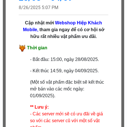
8/26/2025 5:07 PM
Cập nhật mới
Webshop
Hiệp Khách
Mobile,
tham gia ngay để có cơ hội sở
hữu rất nhiều vật phẩm ưu đãi.
Thời gian
- Bắt đầu: 15:00, ngày 28/08/2025.
- Kết thúc 14:59, ngày 04/09/2025.
(Một số vật phẩm đặc biệt sẽ kết thúc
mở bán vào các mốc ngày:
01/09/2025).
** Lưu ý:
- Các server mới sẽ có ưu đãi về giá
so với các server cũ với một số vật