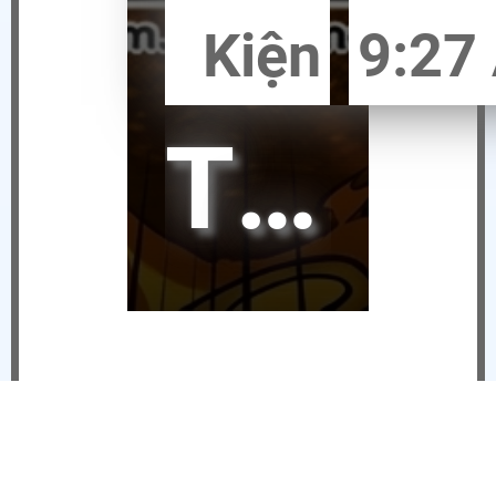
Kiện
9:27
THÔNG BÁO NGỪNG VẬN HÀNH HIỆP KHÁCH MOBILE TẠI VIỆT NAM