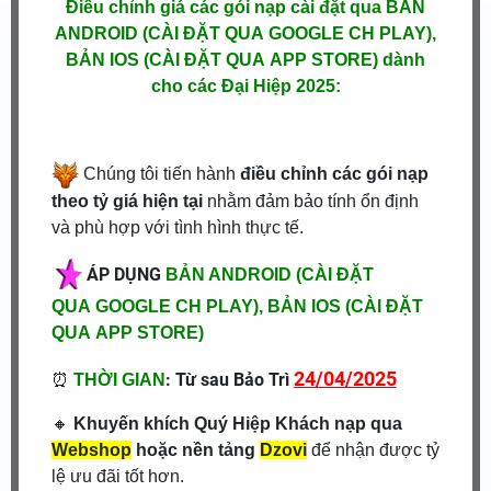
Điều chỉnh giá các gói nạp cài đặt qua BẢN
ANDROID (
CÀI ĐẶT QUA
GOOGLE CH PLAY
),
BẢN IOS (
CÀI ĐẶT QUA
APP STORE
) dành
cho các Đại Hiệp 2025:
Chúng tôi tiến hành
điều chỉnh các gói nạp
theo tỷ giá hiện tại
nhằm đảm bảo tính ổn định
và phù hợp với tình hình thực tế.
ÁP DỤNG
BẢN ANDROID (
CÀI ĐẶT
QUA
GOOGLE CH PLAY
), BẢN IOS (
CÀI ĐẶT
QUA
APP STORE
)
24/04/2025
⏰
: Từ sau Bảo Trì
THỜI GIAN
🔸
Khuyến khích Quý Hiệp Khách nạp qua
Webshop
hoặc nền tảng
Dzovi
để nhận được tỷ
lệ ưu đãi tốt hơn.