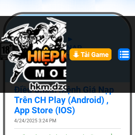
►
NẠP
TIỀN
Điều Chỉnh Mệnh Giá Nạp
Trên CH Play (Android) ,
App Store (IOS)
4/24/2025 3:24 PM