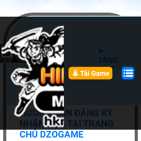
►
TÀNG
THƯ
HƯỚNG DẪN ĐĂNG KÝ
NHẬN QUÀ TẠI TRANG
CHỦ DZOGAME