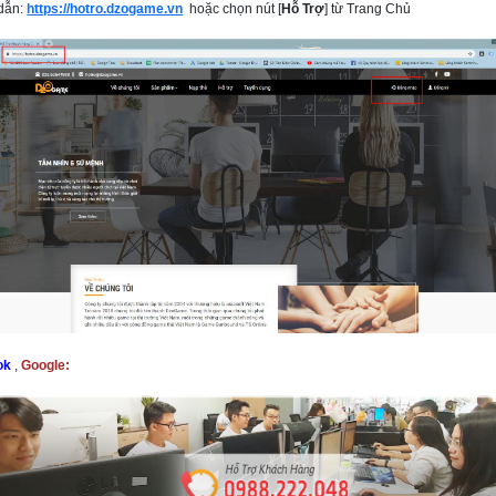
dẫn:
https://hotro.dzogame.vn
hoặc chọn nút [
Hỗ Trợ
] từ Trang Chủ
ok
,
Google: