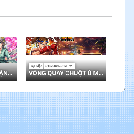
Sự Kiện
3/18/2026 5:13 PM
HƯỚNG DẪN - QUÀ TẶNG PHÚC LỘC THÁNG 4
VÒNG QUAY CHUỘT Ù MỚI 31/03 - 15/04