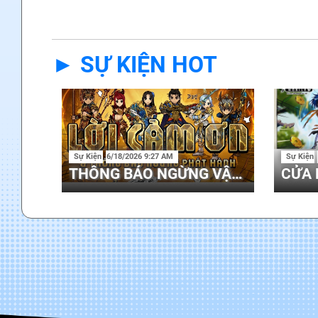
► SỰ KIỆN HOT
Sự Kiện
6/18/2026 9:27 AM
Sự Kiện
THÔNG BÁO NGỪNG VẬN HÀNH HIỆP KHÁCH MOBILE TẠI VIỆT NAM