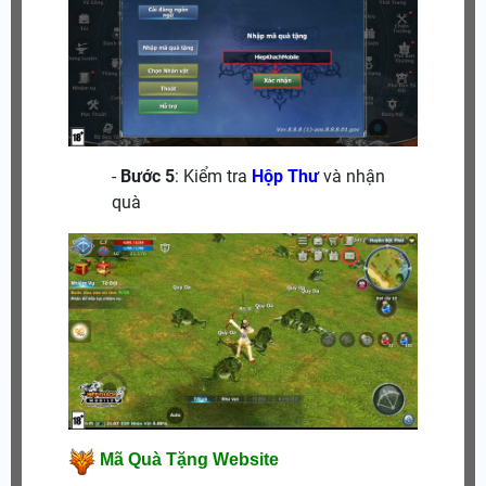
-
Bước 5
: Kiểm tra
Hộp Thư
và nhận
quà
Mã Quà Tặng Website