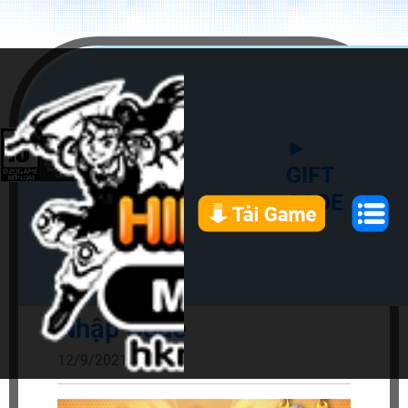
►
GIFT
CODE
Nhập Code
12/9/2021 3:28 PM