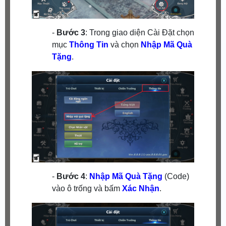
-
Bước 3
: Trong giao diện Cài Đặt chọn
mục
Thông Tin
và chọn
Nhập Mã Quà
Tặng
.
-
Bước 4
:
Nhập Mã Quà Tặng
(Code)
vào ô trống và bấm
Xác Nhận
.