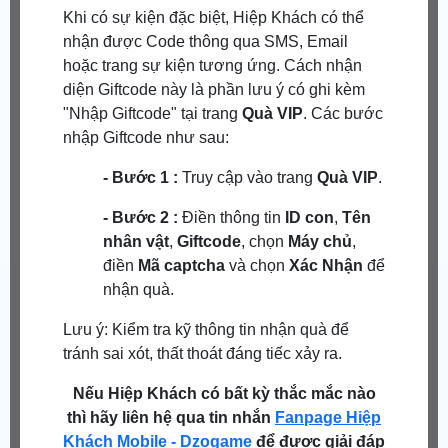
Khi có sự kiện đặc biệt, Hiệp Khách có thể
nhận được Code thông qua SMS, Email
hoặc trang sự kiện tương ứng. Cách nhận
diện Giftcode này là phần lưu ý có ghi kèm
"Nhập Giftcode" tại trang
Quà VIP
. Các bước
nhập Giftcode như sau:
- Bước 1 :
Truy cập vào trang
Quà VIP
.
- Bước 2 :
Điền thông tin
ID con
,
Tên
nhân vật
,
Giftcode
, chọn
Máy chủ
,
điền
Mã captcha
và chọn
Xác Nhận
để
nhận quà.
Lưu ý: Kiểm tra kỹ thông tin nhận quà để
tránh sai xót, thất thoát đáng tiếc xảy ra.
Nếu Hiệp Khách có bất kỳ thắc mắc nào
thì hãy liên hệ qua tin nhắn
Fanpage Hiệp
Khách Mobile - Dzogame
để được giải đáp