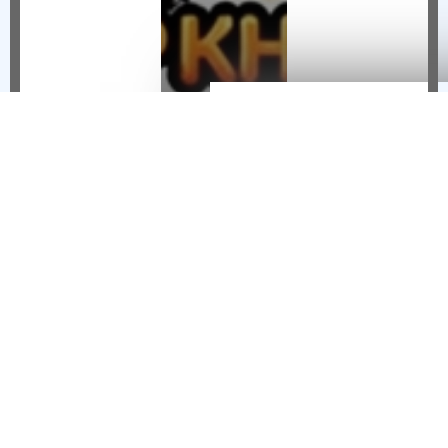
Sự
Kiện
THÔNG BÁO NGỪNG VẬN HÀNH HIỆP KHÁCH MOBILE TẠI VIỆT NAM