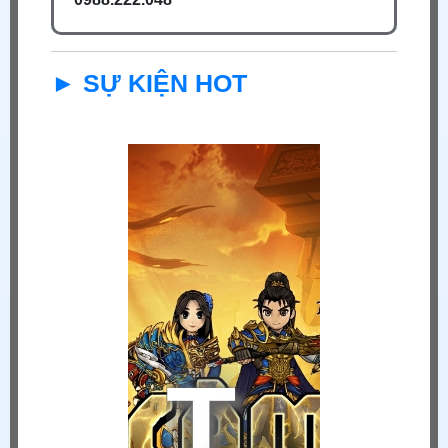
► SỰ KIỆN HOT
THÔNG BÁO NGỪNG VẬN HÀNH HIỆP KHÁCH MOBILE TẠI VIỆT NAM