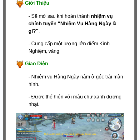
Giới Thiệu
- Sẽ mở sau khi hoàn thành
nhiệm vụ
chính tuyến "Nhiệm Vụ Hàng Ngày là
gì?"
.
- Cung cấp một lượng lớn điểm Kinh
Nghiệm, vàng.
Giao Diện
- Nhiệm vụ Hàng Ngày nằm ở góc trái màn
hình.
- Được thể hiện với màu chữ xanh dương
nhạt.