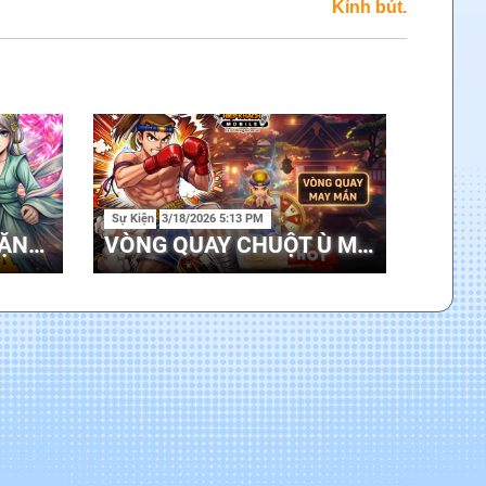
Kính bút.
Sự Kiện
3/18/2026 5:13 PM
HƯỚNG DẪN - QUÀ TẶNG PHÚC LỘC THÁNG 4
VÒNG QUAY CHUỘT Ù MỚI 31/03 - 15/04