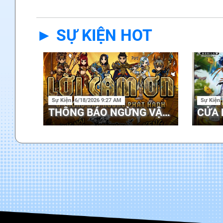
► SỰ KIỆN HOT
Sự Kiện
6/18/2026 9:27 AM
Sự Kiện
THÔNG BÁO NGỪNG VẬN HÀNH HIỆP KHÁCH MOBILE TẠI VIỆT NAM